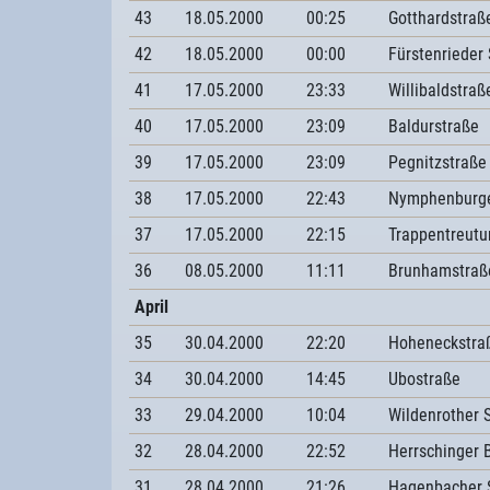
43
18.05.2000
00:25
Gotthardstraß
42
18.05.2000
00:00
Fürstenrieder 
41
17.05.2000
23:33
Willibaldstraß
40
17.05.2000
23:09
Baldurstraße
39
17.05.2000
23:09
Pegnitzstraße
38
17.05.2000
22:43
Nymphenburge
37
17.05.2000
22:15
Trappentreutu
36
08.05.2000
11:11
Brunhamstraß
April
35
30.04.2000
22:20
Hoheneckstra
34
30.04.2000
14:45
Ubostraße
33
29.04.2000
10:04
Wildenrother 
32
28.04.2000
22:52
Herrschinger
31
28.04.2000
21:26
Hagenbacher 