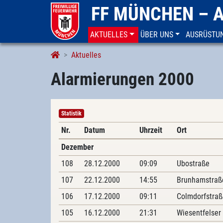
FF MÜNCHEN – 
AKTUELLES
ÜBER UNS
AUSRÜSTU
Alarmierungen
Aktuelles
Alarmierungen 2000
Statistik
Nr.
Datum
Uhrzeit
Ort
Dezember
108
28.12.2000
09:09
Ubostraße
107
22.12.2000
14:55
Brunhamstraß
106
17.12.2000
09:11
Colmdorfstraß
105
16.12.2000
21:31
Wiesentfelser