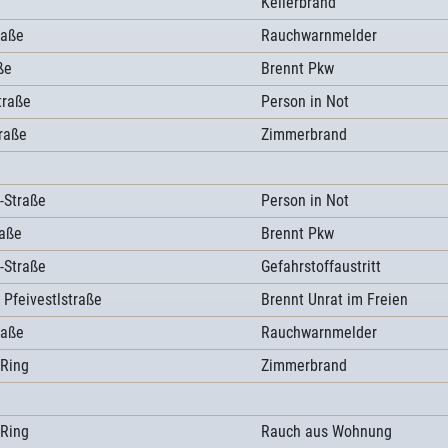
Kellerbrand
raße
Rauchwarnmelder
ße
Brennt Pkw
traße
Person in Not
raße
Zimmerbrand
-Straße
Person in Not
raße
Brennt Pkw
-Straße
Gefahrstoffaustritt
 Pfeivestlstraße
Brennt Unrat im Freien
raße
Rauchwarnmelder
 Ring
Zimmerbrand
 Ring
Rauch aus Wohnung