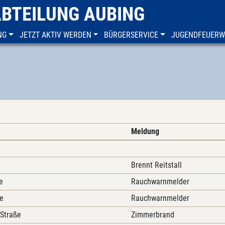
ABTEILUNG AUBING
NG
JETZT AKTIV WERDEN
BÜRGERSERVICE
JUGENDFEUER
Meldung
Brennt Reitstall
e
Rauchwarnmelder
e
Rauchwarnmelder
 Straße
Zimmerbrand