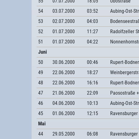
55
07.07.2000
18:05
Ubostraße
54
03.07.2000
03:52
Aubing-Ost-St
53
02.07.2000
04:03
Bodenseestra
52
01.07.2000
11:27
Radolfzeller S
51
01.07.2000
04:22
Nonnenhornst
Juni
50
30.06.2000
00:46
Rupert-Bodner
49
22.06.2000
18:27
Weinbergerst
48
22.06.2000
16:16
Rupert-Bodner
47
21.06.2000
22:09
Paosostraße +
46
04.06.2000
10:13
Aubing-Ost-St
45
01.06.2000
12:15
Ravensburger
Mai
44
29.05.2000
06:08
Ravensburger