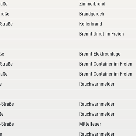
raße
Zimmerbrand
traße
Brandgeruch
 Straße
Kellerbrand
Brennt Unrat im Freien
ße
Brennt Elektroanlage
 Straße
Brennt Container im Freien
raße
Brennt Container im Freien
e
Rauchwarnmelder
-Straße
Rauchwarnmelder
ße
Rauchwarnmelder
-Straße
Mittelfeuer
e
Rauchwarnmelder