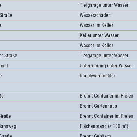
e
Tiefgarage unter Wasser
Straße
Wasserschaden
e
Wasser im Keller
Keller unter Wasser
Wasser im Keller
r Straße
Tiefgarage unter Wasser
nnel
Unterführung unter Wasser
e
Rauchwarnmelder
ße
Brennt Container im Freien
Brennt Gartenhaus
Straße
Brennt Container im Freien
 Bahnweg
Flächenbrand (< 100 m²)
Straße
Brennt Gebüsch