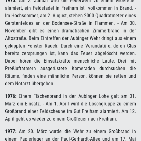
1975:
Am 2. Januar wird die Feuerwehr zu einem Großfeuer
alamiert, ein Feldstadel in Freiham ist vollkommen in Brand. -
Im Hochsommer, am 2. August, stehen 2000 Quadratmeter eines
Gerstenfeldes an der Bodensee-Straße in Flammen. - Am 30.
November gibt es einen dramatischen Zimmerbrand in der
Altostraße. Beim Eintreffen der Aubinger Wehr dringt aus einem
gekippten Fenster Rauch. Durch eine Verandatüre, deren Glas
bereits zersprungen ist, kann das Feuer abgelöscht werden.
Dabei hören die Einsatzkräfte menschliche Laute. Drei mit
Preßluftatmern ausgerüstete Kameraden durchsuchen die
Räume, finden eine männliche Person, können sie retten und
dem Notarzt übergeben.
1976:
Einem Flächenbrand in der Aubinger Lohe galt am 31.
März ein Einsatz. - Am 1. April wird die Löschgruppe zu einem
Großbrand einer Feldscheune im Gut Freiham alarmiert. Am 12.
April geht es wieder zu einem Großfeuer nach Freiham.
1977:
Am 20. März wurde die Wehr zu einem Großbrand in
einem Papierlager an der Paul-Gerhardt-Allee und am 17. Mai