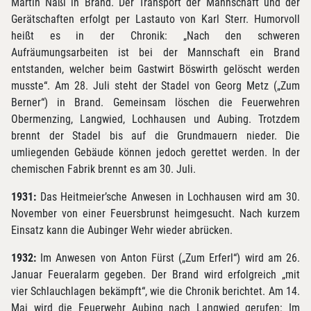
Martin Naßl in Brand. Der Transport der Mannschaft und der
Gerätschaften erfolgt per Lastauto von Karl Sterr. Humorvoll
heißt es in der Chronik: „Nach den schweren
Aufräumungsarbeiten ist bei der Mannschaft ein Brand
entstanden, welcher beim Gastwirt Böswirth gelöscht werden
musste“. Am 28. Juli steht der Stadel von Georg Metz („Zum
Berner“) in Brand. Gemeinsam löschen die Feuerwehren
Obermenzing, Langwied, Lochhausen und Aubing. Trotzdem
brennt der Stadel bis auf die Grundmauern nieder. Die
umliegenden Gebäude können jedoch gerettet werden. In der
chemischen Fabrik brennt es am 30. Juli.
1931:
Das Heitmeier’sche Anwesen in Lochhausen wird am 30.
November von einer Feuersbrunst heimgesucht. Nach kurzem
Einsatz kann die Aubinger Wehr wieder abrücken.
1932:
Im Anwesen von Anton Fürst („Zum Erferl“) wird am 26.
Januar Feueralarm gegeben. Der Brand wird erfolgreich „mit
vier Schlauchlagen bekämpft“, wie die Chronik berichtet. Am 14.
Mai wird die Feuerwehr Aubing nach Langwied gerufen: Im