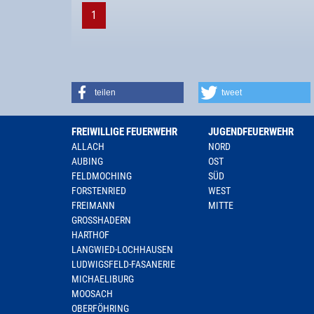
1
teilen
tweet
FREIWILLIGE FEUERWEHR
JUGENDFEUERWEHR
ALLACH
NORD
AUBING
OST
FELDMOCHING
SÜD
FORSTENRIED
WEST
FREIMANN
MITTE
GROSSHADERN
HARTHOF
LANGWIED-LOCHHAUSEN
LUDWIGSFELD-FASANERIE
MICHAELIBURG
MOOSACH
OBERFÖHRING