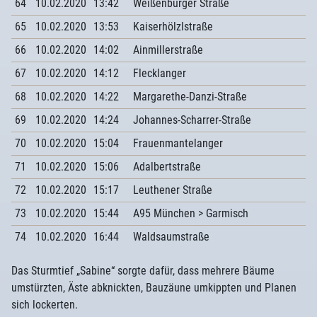
64
10.02.2020
13:42
Weißenburger Straße
65
10.02.2020
13:53
Kaiserhölzlstraße
66
10.02.2020
14:02
Ainmillerstraße
67
10.02.2020
14:12
Flecklanger
68
10.02.2020
14:22
Margarethe-Danzi-Straße
69
10.02.2020
14:24
Johannes-Scharrer-Straße
70
10.02.2020
15:04
Frauenmantelanger
71
10.02.2020
15:06
Adalbertstraße
72
10.02.2020
15:17
Leuthener Straße
73
10.02.2020
15:44
A95 München > Garmisch
74
10.02.2020
16:44
Waldsaumstraße
Das Sturmtief „Sabine“ sorgte dafür, dass mehrere Bäume
umstürzten, Äste abknickten, Bauzäune umkippten und Planen
sich lockerten.