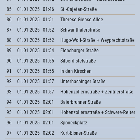
85
01.01.2025
01:46
St.-Cajetan-Straße
86
01.01.2025
01:51
Therese-Giehse-Allee
87
01.01.2025
01:52
Schwanthalerstraße
88
01.01.2025
01:52
Hugo-Wolf-Straße + Weyprechtstraße
89
01.01.2025
01:54
Flensburger Straße
90
01.01.2025
01:55
Silberdistelstraße
91
01.01.2025
01:55
In den Kirschen
92
01.01.2025
01:57
Unterhachinger Straße
93
01.01.2025
01:57
Hohenzollernstraße + Zentnerstraße
94
01.01.2025
02:01
Baierbrunner Straße
95
01.01.2025
02:01
Hohenzollernstraße + Schwere-Reiter-S
96
01.01.2025
02:01
Sponeckplatz
97
01.01.2025
02:02
Kurt-Eisner-Straße