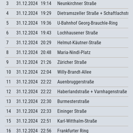
3
31.12.2024
19:14
Neunkirchner Straße
4
31.12.2024
19:29
Dietramszeller Straße + Schaftlachstra
5
31.12.2024
19:36
U-Bahnhof Georg-Brauchle-Ring
6
31.12.2024
19:43
Lochhausener Straße
7
31.12.2024
20:29
Helmut-Käutner-Straße
8
31.12.2024
20:48
Maria-Nindl-Platz
9
31.12.2024
21:26
Züricher Straße
10
31.12.2024
22:04
Willy-Brandt-Allee
11
31.12.2024
22:22
Auenbruggerstraße
12
31.12.2024
22:22
Haberlandstraße + Varnhagenstraße
13
31.12.2024
22:30
Burmesterstraße
14
31.12.2024
22:33
Eininger Straße
15
31.12.2024
22:51
Karl-Witthalm-Straße
16
31.12.2024
22:56
Frankfurter Ring