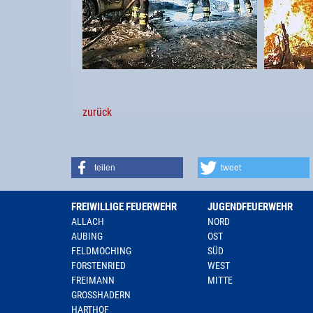
zurück
teilen
tweet
FREIWILLIGE FEUERWEHR
JUGENDFEUERWEHR
ALLACH
NORD
AUBING
OST
FELDMOCHING
SÜD
FORSTENRIED
WEST
FREIMANN
MITTE
GROSSHADERN
HARTHOF